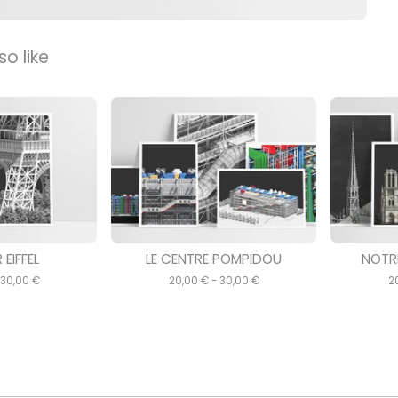
o like
 EIFFEL
LE CENTRE POMPIDOU
NOTR
 30,00
€
20,00
€
- 30,00
€
2