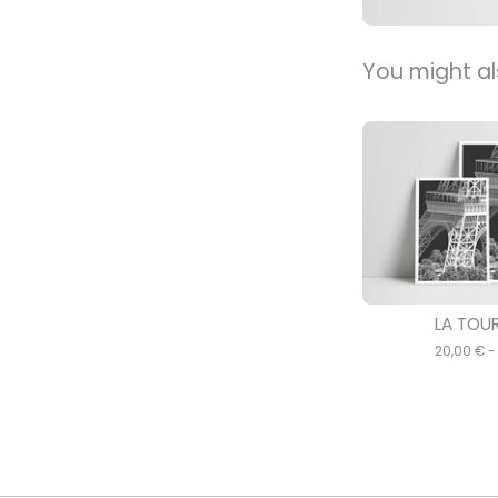
You might als
LA TOUR
20,00
€
-