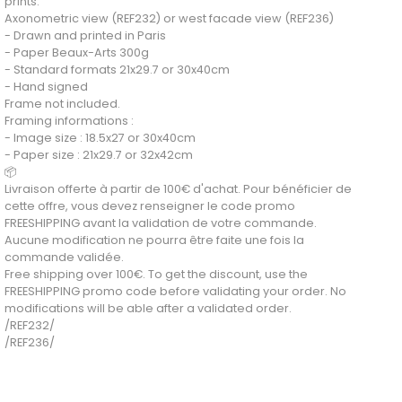
prints.
Axonometric view (REF232) or west facade view (REF236)
- Drawn and printed in Paris
- Paper Beaux-Arts 300g
- Standard formats 21x29.7 or 30x40cm
- Hand signed
Frame not included.
Framing informations :
- Image size : 18.5x27 or 30x40cm
- Paper size : 21x29.7 or 32x42cm
📦
Livraison offerte à partir de 100€ d'achat. Pour bénéficier de
cette offre, vous devez renseigner le code promo
FREESHIPPING avant la validation de votre commande.
Aucune modification ne pourra être faite une fois la
commande validée.
Free shipping over 100€. To get the discount, use the
FREESHIPPING promo code before validating your order. No
modifications will be able after a validated order.
/REF232/
/REF236/