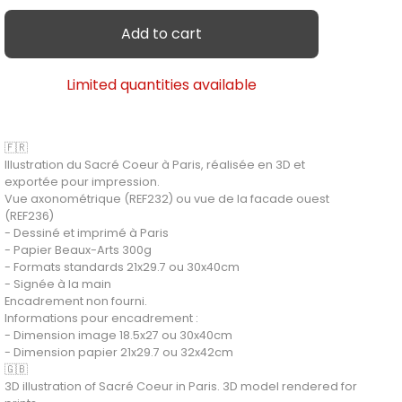
Add to cart
Limited quantities available
🇫🇷
Illustration du Sacré Coeur à Paris, réalisée en 3D et
exportée pour impression.
Vue axonométrique (REF232) ou vue de la facade ouest
(REF236)
- Dessiné et imprimé à Paris
- Papier Beaux-Arts 300g
- Formats standards 21x29.7 ou 30x40cm
- Signée à la main
Encadrement non fourni.
Informations pour encadrement :
- Dimension image 18.5x27 ou 30x40cm
- Dimension papier 21x29.7 ou 32x42cm
🇬🇧
3D illustration of Sacré Coeur in Paris. 3D model rendered for